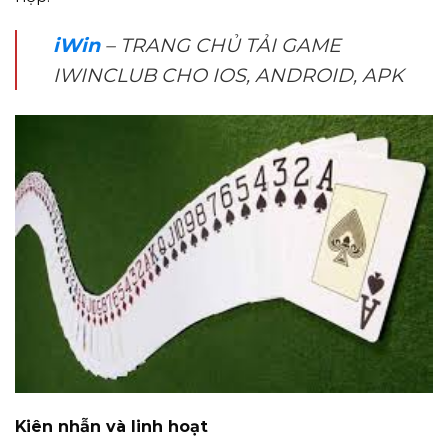
iWin
– TRANG CHỦ TẢI GAME
IWINCLUB CHO IOS, ANDROID, APK
Kiên nhẫn và linh hoạt