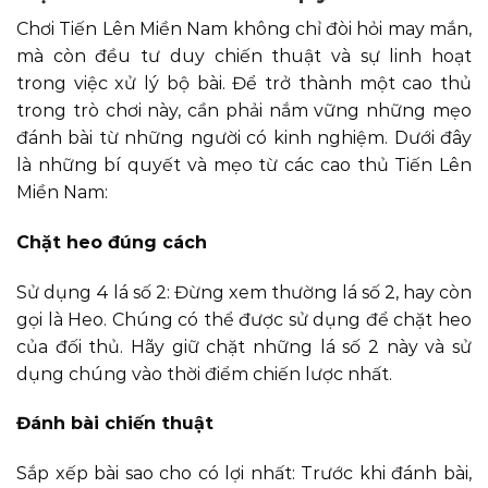
Chơi Tiến Lên Miền Nam không chỉ đòi hỏi may mắn,
mà còn đều tư duy chiến thuật và sự linh hoạt
trong việc xử lý bộ bài. Để trở thành một cao thủ
trong trò chơi này, cần phải nắm vững những mẹo
đánh bài từ những người có kinh nghiệm. Dưới đây
là những bí quyết và mẹo từ các cao thủ Tiến Lên
Miền Nam:
Chặt heo đúng cách
Sử dụng 4 lá số 2: Đừng xem thường lá số 2, hay còn
gọi là Heo. Chúng có thể được sử dụng để chặt heo
của đối thủ. Hãy giữ chặt những lá số 2 này và sử
dụng chúng vào thời điểm chiến lược nhất.
Đánh bài chiến thuật
Sắp xếp bài sao cho có lợi nhất: Trước khi đánh bài,