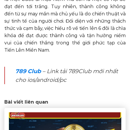
đạt đến tới trắng. Tuy nhiên, thành công không
đến từ sự may mắn mà chủ yếu là do chiến thuật và
sự tinh tế của người chơi. Đối diện với những thách
thức và cạm bẫy, việc hiểu rõ về tiến lên 6 đôi là chìa
khóa để đạt được thành công và tận hưởng niềm
vui của chiến thắng trong thế giới phức tạp của
Tiến Lên Miền Nam.
789 Club
– Link tải 789Club mới nhất
cho ios/android/pc
Bài viết liên quan