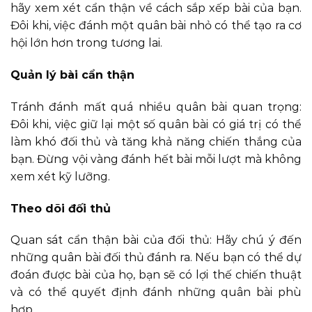
hãy xem xét cẩn thận về cách sắp xếp bài của bạn.
Đôi khi, việc đánh một quân bài nhỏ có thể tạo ra cơ
hội lớn hơn trong tương lai.
Quản lý bài cẩn thận
Tránh đánh mất quá nhiều quân bài quan trọng:
Đôi khi, việc giữ lại một số quân bài có giá trị có thể
làm khó đối thủ và tăng khả năng chiến thắng của
bạn. Đừng vội vàng đánh hết bài mỗi lượt mà không
xem xét kỹ lưỡng.
Theo dõi đối thủ
Quan sát cẩn thận bài của đối thủ: Hãy chú ý đến
những quân bài đối thủ đánh ra. Nếu bạn có thể dự
đoán được bài của họ, bạn sẽ có lợi thế chiến thuật
và có thể quyết định đánh những quân bài phù
hợp.