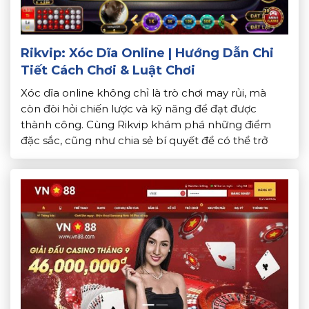
Rikvip: Xóc Dĩa Online | Hướng Dẫn Chi
Tiết Cách Chơi & Luật Chơi
Xóc dĩa online không chỉ là trò chơi may rủi, mà
còn đòi hỏi chiến lược và kỹ năng để đạt được
thành công. Cùng Rikvip khám phá những điểm
đặc sắc, cũng như chia sẻ bí quyết để có thể trở
thành những cao thủ trò chơi ngay trong bài viết
này nhé! Trải […]