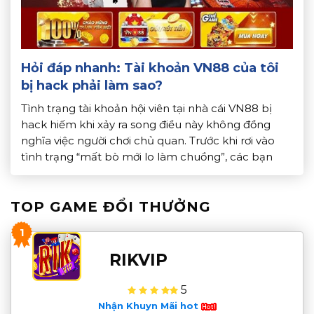
Hỏi đáp nhanh: Tài khoản VN88 của tôi
bị hack phải làm sao?
Tình trạng tài khoản hội viên tại nhà cái VN88 bị
hack hiếm khi xảy ra song điều này không đồng
nghĩa việc người chơi chủ quan. Trước khi rơi vào
tình trạng “mất bò mới lo làm chuồng”, các bạn
hãy cùng với chuyên gia của chúng tôi giải đáp
nhanh câu hỏi: Tài […]
TOP GAME ĐỔI THƯỞNG
1
RIKVIP
5
Nhận Khuyn Mãi hot