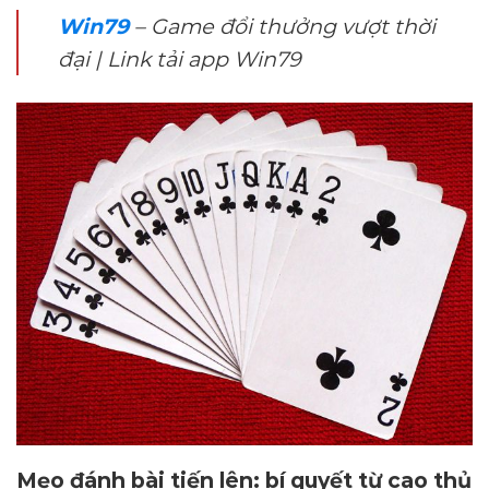
Win79
– Game đổi thưởng vượt thời
đại | Link tải app Win79
Mẹo đánh bài tiến lên: bí quyết từ cao thủ