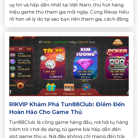
uy tín và hấp dẫn nhất tại Việt Nam, thu hút hàng
triệu game thủ tham gia mỗi ngày. Cùng Rikvip hiểu
rõ hơn về lý do tại sao bạn nên tham gia, cách đăng
ký tài khoản và những lưu ý quan trọng khi trải […]
RIKVIP Khám Phá Tun88Club: Điểm Đến
Hoàn Hảo Cho Game Thủ
Tun88Club là cổng game hàng đầu, nơi hội tụ hàng
trăm trò chơi đa dạng, từ game bài hấp dẫn đến
slot game thú vị. Nơi đây không chỉ mang đến trải