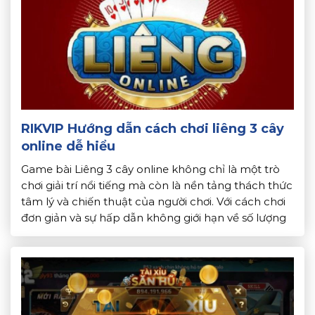
RIKVIP Hướng dẫn cách chơi liêng 3 cây
online dễ hiểu
Game bài Liêng 3 cây online không chỉ là một trò
chơi giải trí nổi tiếng mà còn là nền tảng thách thức
tâm lý và chiến thuật của người chơi. Với cách chơi
đơn giản và sự hấp dẫn không giới hạn về số lượng
người tham gia, Liêng 3 cây online đã thu […]