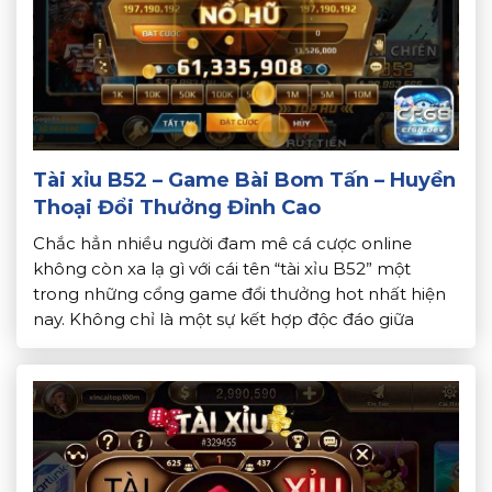
Tài xỉu B52 – Game Bài Bom Tấn – Huyền
Thoại Đổi Thưởng Đỉnh Cao
Chắc hẳn nhiều người đam mê cá cược online
không còn xa lạ gì với cái tên “tài xỉu B52” một
trong những cổng game đổi thưởng hot nhất hiện
nay. Không chỉ là một sự kết hợp độc đáo giữa
game tài xỉu và game đổi thưởng, B52 còn thu hút
đông đảo thành […]