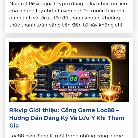
Nạp rút Rikvip qua Crypto đang là lựa chọn ưu tiên
của những tay chơi chuyên nghiệp muốn bảo mật
danh tính và tối ưu tốc độ thanh khoản. Phương
thức thanh toán bằng tiền điện tử này không chỉ
giúp anh em tránh được sự nhòm ngó từ ngân
hàng mà còn đảm bảo […]
Rikvip Giới thiệu: Cổng Game Loc88 –
Hướng Dẫn Đăng Ký Và Lưu Ý Khi Tham
Gia
Loc88 hiện đang là một trong những cổng game