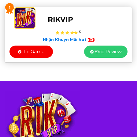
1
RIKVIP
5
Nhận Khuyn Mãi hot
Tải Game
Đọc Review