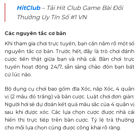
HitClub
– Tải Hit Club Game Bài Đổi
Thưởng Uy Tín Số #1 VN
Các nguyên tắc cơ bản
Khi tham gia chơi trực tuyến, bạn cần nắm rõ một số
nguyên tắc cơ bản. Trước hết, đây là trò chơi đánh
cược tiền thật giữa bạn và nhà cái. Bàn chơi trực
tuyến hoạt động 24/7, sẵn sàng chào đón bạn bất
cứ lúc nào.
Bộ dụng cụ chơi bao gồm đĩa Xóc, nắp Xóc, 4 quân
vị (2 màu đỏ trắng) và bàn cược. Luật chơi đơn giản:
Người hơi sẽ dự đoán kết quả màu sắc của 4 quân vị
sau khi được xóc. Các lựa chọn cược được nhà cái
hiển thị trực tiếp trên bàn cược. Tỷ lệ trả thưởng
cho mỗi lựa chọn cũng được công khai rõ ràng.