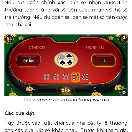
Nếu dự đoán chính xác, bạn sẽ nhận được tiền
thưởng tương ứng với số tiền cược nhân với hệ số
trả thưởng. Nếu dự đoán sai, bạn sẽ mất số tiền cược
cho nhà cái.
Các nguyên tắc cơ bản trong xóc dĩa
Các cửa đặt
Tùy thuộc vào luật chơi của nhà cái, tỷ lệ thưởng
cho các cửa đặt sẽ khác nhau. Trước khi tham gia,