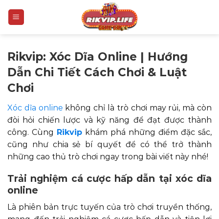
Skip
to
content
Rikvip: Xóc Dĩa Online | Hướng
Dẫn Chi Tiết Cách Chơi & Luật
Chơi
Xóc dĩa online
không chỉ là trò chơi may rủi, mà còn
đòi hỏi chiến lược và kỹ năng để đạt được thành
công. Cùng
Rikvip
khám phá những điểm đặc sắc,
cũng như chia sẻ bí quyết để có thể trở thành
những cao thủ trò chơi ngay trong bài viết này nhé!
Trải nghiệm cá cược hấp dẫn tại xóc dĩa
online
Là phiên bản trực tuyến của trò chơi truyền thống,