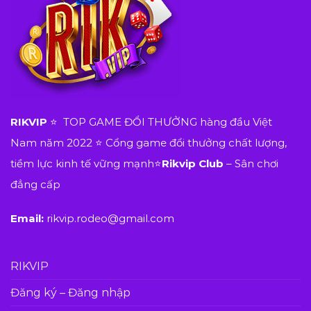
RIKVIP
⭐ TOP GAME ĐỔI THƯỞNG hàng đầu Việt
Nam năm 2022 ⭐ Cổng game đổi thưởng chất lượng,
tiềm lực kinh tế vững mạnh⭐
Rikvip Club
– Sân chơi
đẳng cấp
Email:
rikvip.rodeo@gmail.com
RIKVIP
Đăng ký – Đăng nhập