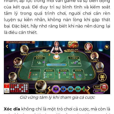
nhanh, áp lực trong mỗi ván game và sự biến động
của kết quả. Để duy trì sự bình tĩnh và kiểm soát
tâm lý trong quá trình chơi, người chơi cần rèn
luyện sự kiên nhẫn, không nản lòng khi gặp thất
bại. Đặc biệt, hãy nhớ rằng biết khi nào nên dừng lại
là điều cần thiết.
Giữ vững tâm lý khi tham gia cá cược
Xóc dĩa
không chỉ là một trò chơi cá cược, mà còn là