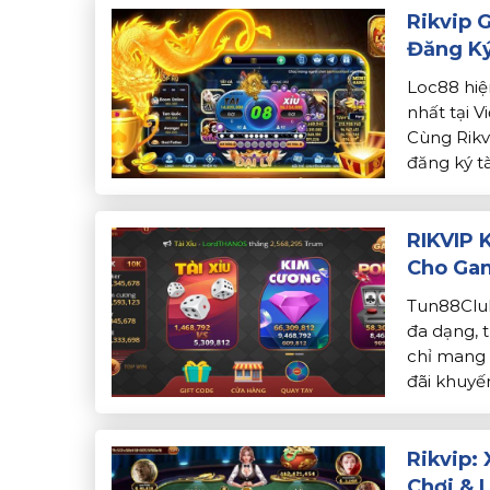
Rikvip 
Đăng Ký
Loc88 hiệ
nhất tại 
Cùng Rikvi
đăng ký tà
RIKVIP 
Cho Ga
Tun88Club
đa dạng, 
chỉ mang 
đãi khuyế
Rikvip:
Chơi & 