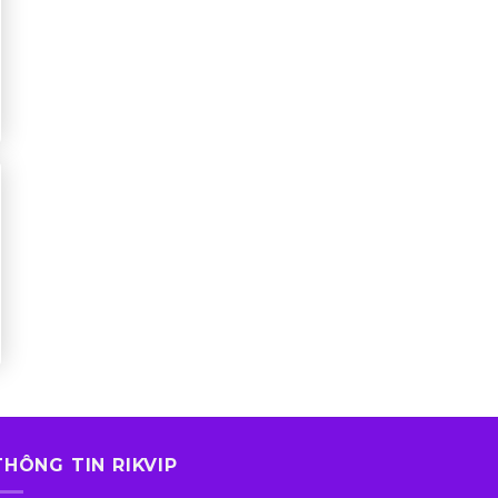
THÔNG TIN RIKVIP