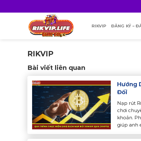
Skip
to
content
RIKVIP
ĐĂNG KÝ – 
RIKVIP
Bài viết liên quan
Hướng D
Đối
Nạp rút R
chơi chuy
khoản. Ph
giúp anh
bảo […]