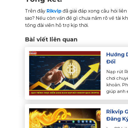
Trên đây
Rikvip
đã giải đáp xong câu hỏi liên
sao? Nếu còn vấn đề gì chưa nắm rõ về tài kh
tổng đài viên hỗ trợ kịp thời.
Bài viết liên quan
Hướng D
Đối
Nạp rút R
chơi chuy
khoản. Ph
giúp anh
bảo […]
Rikvip 
Đăng Ký