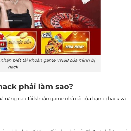
 nhận biết tài khoản game VN88 của mình bị
hack
 hack phải làm sao?
hả năng cao tài khoản game nhà cái của bạn bị hack và