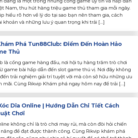
n đang là một trong những cổng game uy tín và hấp dẫn
Việt Nam, thu hút hàng triệu game thủ tham gia mỗi ngày.
p hiểu rõ hơn về lý do tại sao bạn nên tham gia, cách
i khoản và những lưu ý quan trọng khi trải […]
Khám Phá Tun88Club: Điểm Đến Hoàn Hảo
me Thủ
 là cổng game hàng đầu, nơi hội tụ hàng trăm trò chơi
từ game bài hấp dẫn đến slot game thú vị. Nơi đây không
đến trải nghiệm giải trí tuyệt vời mà còn sở hữu những ưu
n mãi. Cùng Rikvip Khám phá ngay hôm nay để trải […]
 Xóc Dĩa Online | Hướng Dẫn Chi Tiết Cách
Luật Chơi
line không chỉ là trò chơi may rủi, mà còn đòi hỏi chiến
ỹ năng để đạt được thành công. Cùng Rikvip khám phá