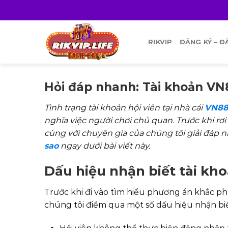
Skip
to
content
RIKVIP
ĐĂNG KÝ – 
Hỏi đáp nhanh: Tài khoản VN8
Tình trạng tài khoản hội viên tại nhà cái
VN8
nghĩa việc người chơi chủ quan. Trước khi rơi
cùng với chuyên gia của chúng tôi giải đáp 
sao
ngay dưới bài viết này.
Dấu hiệu nhận biết tài kh
Trước khi đi vào tìm hiểu phương án khắc ph
chúng tôi điểm qua một số dấu hiệu nhận biế