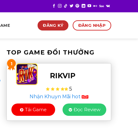
ĐĂNG KÝ
ĐĂNG NHẬP
GAME
TOP GAME ĐỔI THƯỞNG
1
RIKVIP
m
5
Nhận Khuyn Mãi hot
Tải Game
Đọc Review