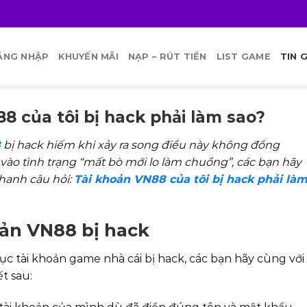
ĐĂNG NHẬP
KHUYẾN MÃI
NẠP – RÚT TIỀN
LIST GAME
TIN 
8 của tôi bị hack phải làm sao?
8
bị hack hiếm khi xảy ra song điều này không đồng
 vào tình trạng “mất bò mới lo làm chuồng”, các bạn hãy
nhanh câu hỏi:
Tài khoản VN88 của tôi bị hack phải là
oản VN88 bị hack
ục tài khoản game nhà cái bị hack, các bạn hãy cùng với
t sau: