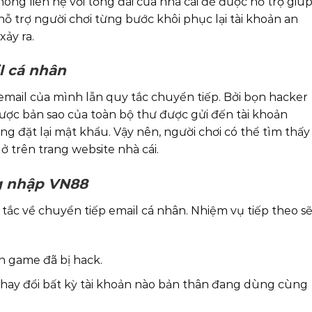
óng liên hệ với tổng đài của nhà cái để được hỗ trợ giú
ỗ trợ người chơi từng bước khôi phục lại tài khoản an
xảy ra.
l cá nhân
email của mình lẫn quy tắc chuyển tiếp. Bởi bọn hacker
ược bản sao của toàn bộ thư được gửi đến tài khoản
ng đặt lại mật khẩu. Vậy nên, người chơi có thể tìm thấy
ở trên trang website nhà cái.
g nhập VN88
tắc về chuyển tiếp email cá nhân. Nhiệm vụ tiếp theo s
n game đã bị hack.
thay đổi bất kỳ tài khoản nào bản thân đang dùng cùng