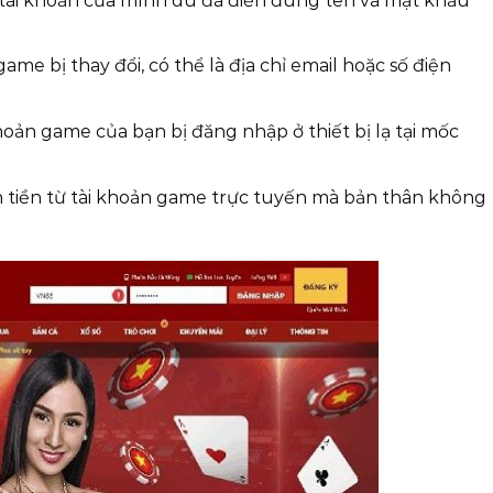
 tài khoản của mình dù đã điền đúng tên và mật khẩu
me bị thay đổi, có thể là địa chỉ email hoặc số điện
hoản game của bạn bị đăng nhập ở thiết bị lạ tại mốc
ển tiền từ tài khoản game trực tuyến mà bản thân không