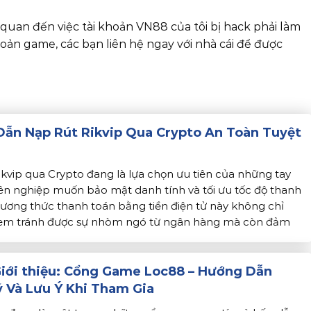
 quan đến việc tài khoản VN88 của tôi bị hack phải làm
oản game, các bạn liên hệ ngay với nhà cái để được
ẫn Nạp Rút Rikvip Qua Crypto An Toàn Tuyệt
ikvip qua Crypto đang là lựa chọn ưu tiên của những tay
ên nghiệp muốn bảo mật danh tính và tối ưu tốc độ thanh
ương thức thanh toán bằng tiền điện tử này không chỉ
 em tránh được sự nhòm ngó từ ngân hàng mà còn đảm
Giới thiệu: Cổng Game Loc88 – Hướng Dẫn
 Và Lưu Ý Khi Tham Gia