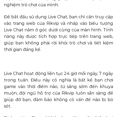
nghiệm trò chơi của mình.
Để bắt đầu sử dụng Live Chat, bạn chỉ cần truy cập
vào trang web của Rikvip và nhấp vào biểu tượng
Live Chat nằm ở góc dưới cùng của màn hình. Tính
năng này được tích hợp trực tiếp trên trang web,
giúp bạn không phải rời khỏi trò chơi và tiết kiệm
thời gian đáng kể.
Live Chat hoạt động liên tục 24 giờ mỗi ngày, 7 ngày
trong tuần. Điều này có nghĩa là bất kể bạn chơi
game vào thời điểm nào, từ sáng sớm đến khuya
muộn, đội ngũ hỗ trợ của Rikvip luôn sẵn sàng để
giúp đỡ bạn, đảm bảo không có vấn đề nào bị bỏ
sót.