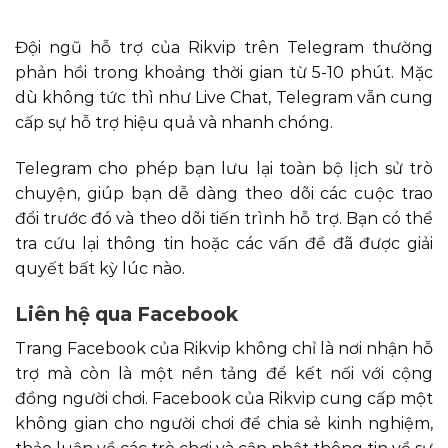
Đội ngũ hỗ trợ của Rikvip trên Telegram thường
phản hồi trong khoảng thời gian từ 5-10 phút. Mặc
dù không tức thì như Live Chat, Telegram vẫn cung
cấp sự hỗ trợ hiệu quả và nhanh chóng.
Telegram cho phép bạn lưu lại toàn bộ lịch sử trò
chuyện, giúp bạn dễ dàng theo dõi các cuộc trao
đổi trước đó và theo dõi tiến trình hỗ trợ. Bạn có thể
tra cứu lại thông tin hoặc các vấn đề đã được giải
quyết bất kỳ lúc nào.
Liên hệ qua Facebook
Trang Facebook của Rikvip không chỉ là nơi nhận hỗ
trợ mà còn là một nền tảng để kết nối với cộng
đồng người chơi. Facebook của Rikvip cung cấp một
không gian cho người chơi để chia sẻ kinh nghiệm,