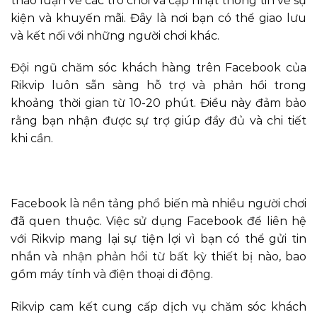
thảo luận về các trò chơi và cập nhật thông tin về sự
kiện và khuyến mãi. Đây là nơi bạn có thể giao lưu
và kết nối với những người chơi khác.
Đội ngũ chăm sóc khách hàng trên Facebook của
Rikvip luôn sẵn sàng hỗ trợ và phản hồi trong
khoảng thời gian từ 10-20 phút. Điều này đảm bảo
rằng bạn nhận được sự trợ giúp đầy đủ và chi tiết
khi cần.
Facebook là nền tảng phổ biến mà nhiều người chơi
đã quen thuộc. Việc sử dụng Facebook để liên hệ
với Rikvip mang lại sự tiện lợi vì bạn có thể gửi tin
nhắn và nhận phản hồi từ bất kỳ thiết bị nào, bao
gồm máy tính và điện thoại di động.
Rikvip cam kết cung cấp dịch vụ chăm sóc khách