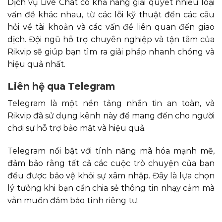
Dịch vụ Live Chat có khả năng giải quyết nhiều loại
vấn đề khác nhau, từ các lỗi kỹ thuật đến các câu
hỏi về tài khoản và các vấn đề liên quan đến giao
dịch. Đội ngũ hỗ trợ chuyên nghiệp và tận tâm của
Rikvip sẽ giúp bạn tìm ra giải pháp nhanh chóng và
hiệu quả nhất.
Liên hệ qua Telegram
Telegram là một nền tảng nhắn tin an toàn, và
Rikvip đã sử dụng kênh này để mang đến cho người
chơi sự hỗ trợ bảo mật và hiệu quả.
Telegram nổi bật với tính năng mã hóa mạnh mẽ,
đảm bảo rằng tất cả các cuộc trò chuyện của bạn
đều được bảo vệ khỏi sự xâm nhập. Đây là lựa chọn
lý tưởng khi bạn cần chia sẻ thông tin nhạy cảm mà
vẫn muốn đảm bảo tính riêng tư.