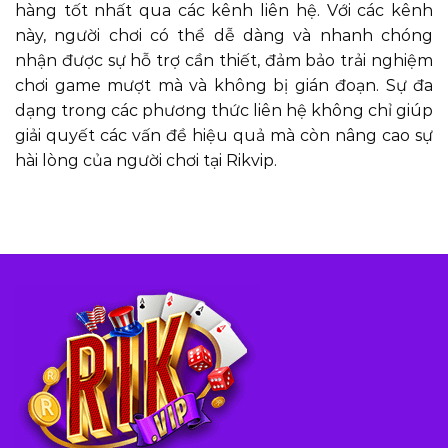
hàng tốt nhất qua các kênh liên hệ. Với các kênh
này, người chơi có thể dễ dàng và nhanh chóng
nhận được sự hỗ trợ cần thiết, đảm bảo trải nghiệm
chơi game mượt mà và không bị gián đoạn. Sự đa
dạng trong các phương thức liên hệ không chỉ giúp
giải quyết các vấn đề hiệu quả mà còn nâng cao sự
hài lòng của người chơi tại Rikvip.